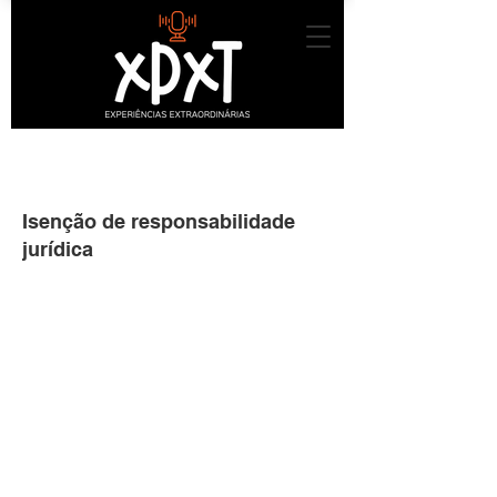
POLÍTICA DE COOKIES
Isenção de responsabilidade
jurídica
Os esclarecimentos e
informações prestados nesta
página têm apenas a
finalidade geral e pouco
específica de como redigir