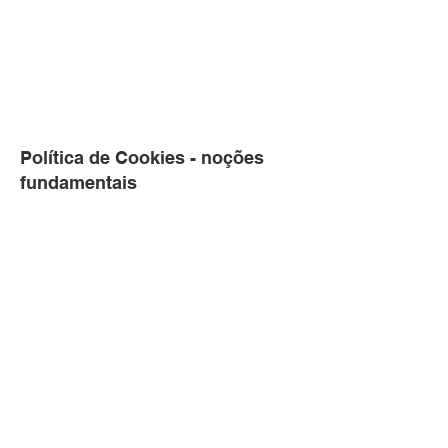
jurídica se precisar de ajuda
para entender e criar sua
Política de Cookies.
Política de Cookies - noções
fundamentais
Dito isso, em algumas
jurisdições você precisa
informar aos visitantes do
seu site se o seu site
rastreia informações
pessoais usando cookies ou